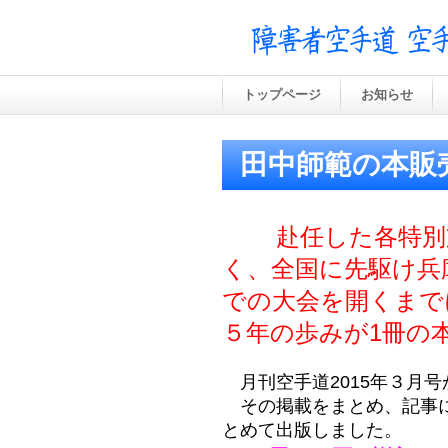
トップページ
お知らせ
田中師範の本販
赴任した各特別
く、全国に先駆け兵
での大会を開くまで
５年の歩みが1冊の
月刊空手道2015年３月
その掲載をまとめ、記事に
とめて出版しました。