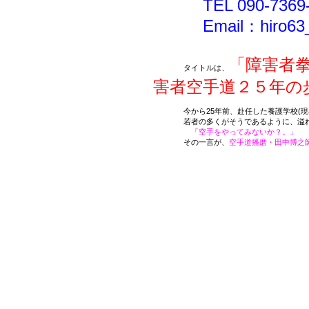
TEL 090-7369-
Email：hiro63_ka
「障害者
タイトルは、
害者空手道２５年の
今から25年前、赴任した養護学校(
若者の多くがそうであるように、溢れる
「空手をやってみないか？。」
その一言が、
空手道播磨・田中博之