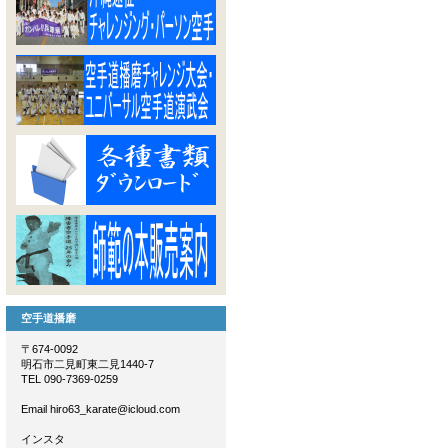
空手道播磨
〒674-0092
明石市二見町東二見1440-7
TEL 090-7369-0259
Email hiro63_karate@icloud.com
インスタ