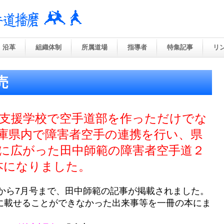
沿革
組織体制
所属道場
指導者
特集記事
リ
売
支援学校で空手道部を作っただけでな
庫県内で障害者空手の連携を行い、県
に広がった田中師範の障害者空手道２
本になりました。
号から7月号まで、田中師範の記事が掲載されました。
載せることができなかった出来事等を一冊の本にま