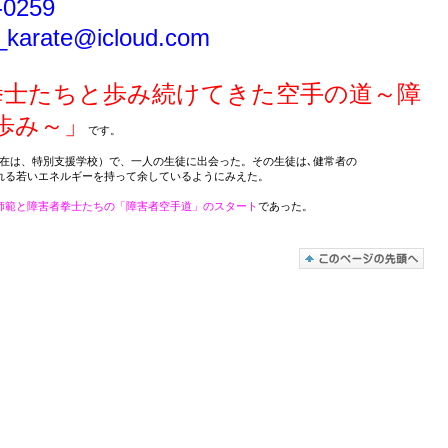
0259
rate@icloud.com
拳士たちと歩み続けてきた空手の道～障
歩み～」
です。
現在は、特別支援学校）で、一人の生徒に出会った。その生徒は､健常者の
若いエネルギーを持って余しているようにみえた。
師範と障害者拳士たちの「障害者空手道」のスタート
であった。